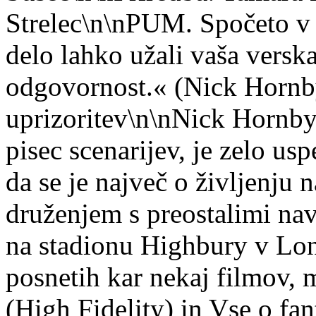
Strelec\n\nPUM. Spočeto v
delo lahko užali vaša verska
odgovornost.« (Nick Hornb
uprizoritev\n\nNick Hornby 
pisec scenarijev, je zelo usp
da se je največ o življenju 
druženjem s preostalimi na
na stadionu Highbury v Lon
posnetih kar nekaj filmov,
(High Fidelity) in Vse o fa