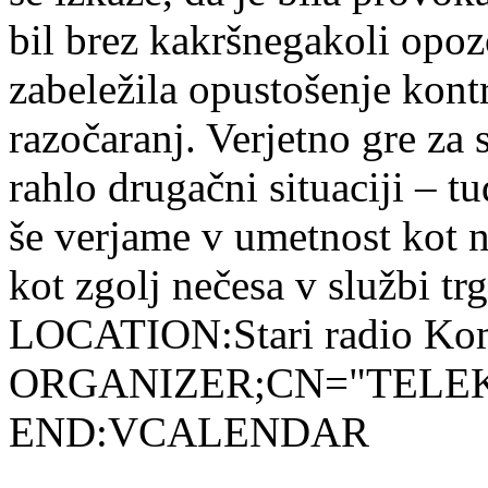
bil brez kakršnegakoli opoz
zabeležila opustošenje kont
razočaranj. Verjetno gre za s
rahlo drugačni situaciji – t
še verjame v umetnost kot 
kot zgolj nečesa v službi t
LOCATION:Stari radio Ko
ORGANIZER;CN="TELE
END:VCALENDAR