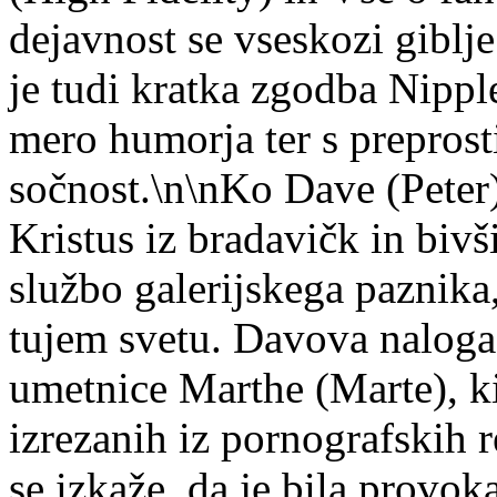
dejavnost se vseskozi giblj
je tudi kratka zgodba Nippl
mero humorja ter s preprost
sočnost.\n\nKo Dave (Peter)
Kristus iz bradavičk in bivš
službo galerijskega paznika
tujem svetu. Davova naloga 
umetnice Marthe (Marte), ki 
izrezanih iz pornografskih 
se izkaže, da je bila provok