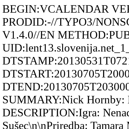
BEGIN:VCALENDAR VER
PRODID:-//TYPO3/NONSGM
V1.4.0//EN METHOD:PU
UID:lent13.slovenija.net_
DTSTAMP:20130531T072
DTSTART:20130705T200
DTEND:20130705T20300
SUMMARY:Nick Hornby:
DESCRIPTION:Igra: Nenad 
Sušec\n\nPriredba: Tamara