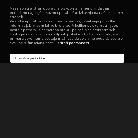
Naša spletna stran uporablja piškotke z namenom, da vam
ponudimo najboljšo možno uporabniško izkušnjo na naših spletnih
straneh.
Piškotke uporabljamo tudi z namenom zagotavljanja ponudbenih
informacij, ki bi vam lahko bile blizu. V kolikor se s tem strinjate,
boste s potrditvijo nemoteno brskali po naših spletnih straneh.
Lahko pa nastavitve uporabljenih piškotkov tudi spremenite, a v
primeru sprememb obstaja možnost, da strani ne bodo delovale v
svoji polni funkcionalnosti.
-
prikaži podrobnosti
Dovolim piškotke